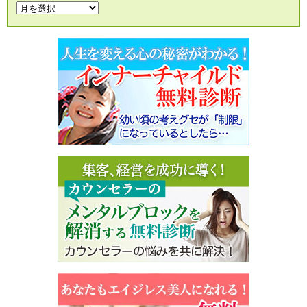
月
別
ア
ー
カ
イ
ブ