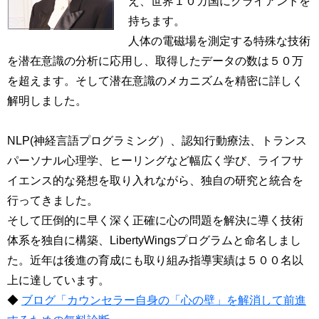
え、世界１０カ国にクライアントを
持ちます。
人体の電磁場を測定する特殊な技術
を潜在意識の分析に応用し、取得したデータの数は５０万
を超えます。そして潜在意識のメカニズムを精密に詳しく
解明しました。
NLP(神経言語プログラミング）、認知行動療法、トランス
パーソナル心理学、ヒーリングなど幅広く学び、ライフサ
イエンス的な発想を取り入れながら、独自の研究と統合を
行ってきました。
そして圧倒的に早く深く正確に心の問題を解決に導く技術
体系を独自に構築、LibertyWingsプログラムと命名しまし
た。近年は後進の育成にも取り組み指導実績は５００名以
上に達しています。
◆
ブログ「カウンセラー自身の「心の壁」を解消して前進