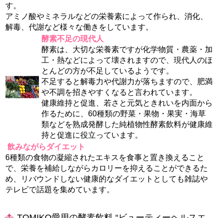
す。
アミノ酸やミネラルなどの栄養素によって作られ、消化、
解毒、代謝など様々な働きをしています。
酵素不足の現代人
酵素は、大切な栄養素ですが化学物質・農薬・加
工・熱などによって壊されますので、現代人のほ
とんどの方が不足しているようです。
不足すると解毒力や代謝力が落ちますので、肥満
や不調を招きやすくなると言われています。
健康維持と促進、若さと元気ときれいを内面から
作るために、60種類の野菜・果物・果実・海草
類などを熟成発酵した純植物性酵素飲料が健康維
持と促進に役立っています。
飲みながらダイエット
6種類の食物の凝縮されたエキスを食事と置き換えること
で、栄養を補給しながらカロリーを抑えることができるた
め、リバウンドしない健康的なダイエットとしても雑誌や
テレビで話題を集めています。
TOMIKO愛用の酵素飲料 “ビューティーヘルスエ