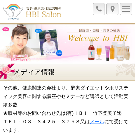
メディア情報
その他、健康関連の会社より、酵素ダイエットやホリステ
ィック美容に関する講座やセミナーなど講師として活動実
績多数。
★取材等のお問い合わせ先は(有)ＨＢＩ 竹下登美子迄
ＴＥＬ：０３－３４２５－３７５８又は
メール
にて受けて
います。