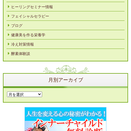
ヒーリングセミナー情報
フェイシャルセラピー
ブログ
健康美を作る栄養学
冷え対策情報
酵素体験談
月別アーカイブ
月
別
ア
ー
カ
イ
ブ