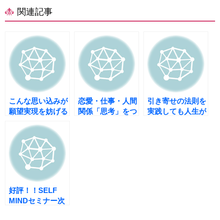
関連記事
こんな思い込みが
恋愛・仕事・人間
引き寄せの法則を
願望実現を妨げる
関係「思考」をつ
実践しても人生が
くる心の奥の秘
うまくゆかない本
密 全ては変えら
当の理由
れる
好評！！SELF
MINDセミナー次
回の予定