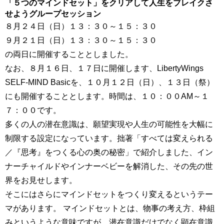
「５つのマインドセット」をクリアして
人生をブレイクさ
せようグループセッション
８月２４日（日）１３：３０～１５：３０
９月２１日（日）１３：３０～１５：３０
の両日に開催することとしました。
なお、８月１６日、１７日に開催します、LibertyWings
SELF-MIND Basicを、１０月１２日（日）、１３日（祭）
にも開催することとします。時間は、１０：００AM～１
７：００です。
多くの人の潜在意識は、願望実現や人生の可能性を大幅に
制限する設定になっています。拙著「すべては変えられる
／『思考』をつくる心の奥の秘密」で紹介しました、イン
ナーチャイルドやインナーベビーを解消した、その先の世
界をお見せします。
そこにはさらにマインドセットをつくり変えるというテー
マがあります。 マインドセットとは、物事の考え方、枠組
みというような意味ですが、潜在意識だけでなく顕在意識