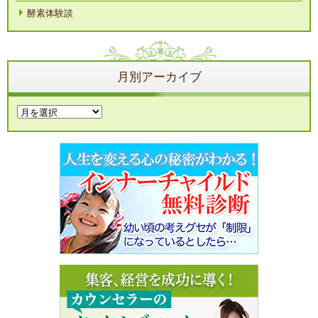
酵素体験談
月別アーカイブ
月
別
ア
ー
カ
イ
ブ