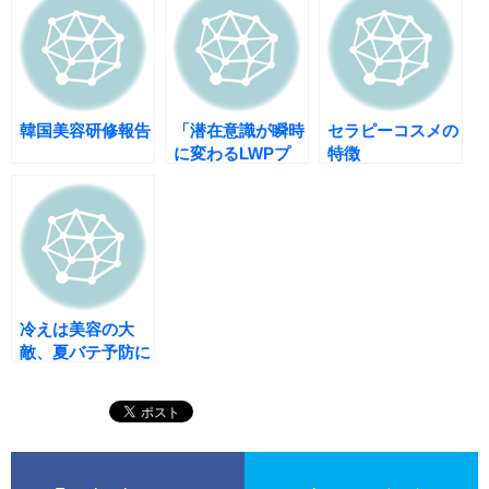
韓国美容研修報告
「潜在意識が瞬時
セラピーコスメの
に変わるLWPプ
特徴
ログラムセミナ
ー」お楽しみ様で
した！
冷えは美容の大
敵、夏バテ予防に
お腹を温めていま
す！