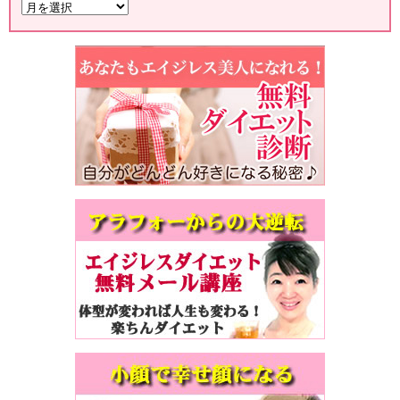
月
別
ア
ー
カ
イ
ブ