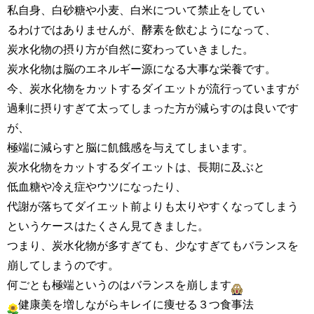
私自身、白砂糖や小麦、白米について禁止をしてい
るわけでは
ありませんが、
酵素を飲むようになって、
炭水化物の摂り方が自然に変わっていきました。
炭水化物は脳のエネルギー源になる大事な栄養です。
今、炭水化物をカットするダイエットが流行っていますが
過剰に摂りすぎて太ってしまった方が減らすのは良いです
が、
極端に減らすと脳に飢餓感を与えてしまいます。
炭水化物をカットするダイエットは、長期に及ぶと
低血糖や冷え症やウツになったり、
代謝が落ちてダイエット前よりも太りやすくなってしまう
という
ケースはたくさん見てきました。
つまり、炭水化物が多すぎても、少なすぎてもバランスを
崩してしまうのです。
何ごとも極端というのはバランスを崩します
健康美を増しながらキレイに痩せる
３つ食事法