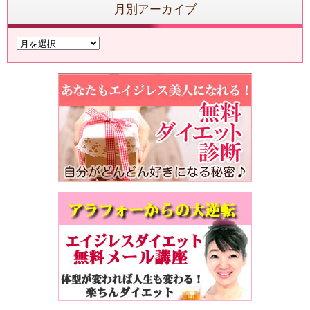
月別アーカイブ
月
別
ア
ー
カ
イ
ブ