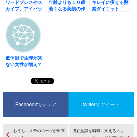
ワードプレスやス
年齢よりも１０歳
キレイに痩せる酵
カイプ、アイパッ
若くなる美肌の作
素ダイエット
トなどを使いこな
り方
しましょう♪
低体温で生理が来
ない女性が増えて
いる？！
Facebookでシェア
twitterでツイート
おうちエステのページが出来
潜在意識を瞬時に変えるスキ