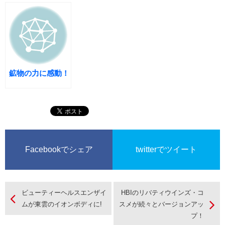
０歳若返る美容セ
れ、くま、たるみ
Merry☆Christma
ミナー「おうちで
を解消する画期的
s 創造主からの
エステ」
な美容器・ウィン
ギフトを(´∇｀)＜
グス
鉱物の力に感動！
Facebookでシェア
twitterでツイート
ビューティーヘルスエンザイ
HBIのリバティウインズ・コ
ムが東雲のイオンボディに!
スメが続々とバージョンアッ
プ！