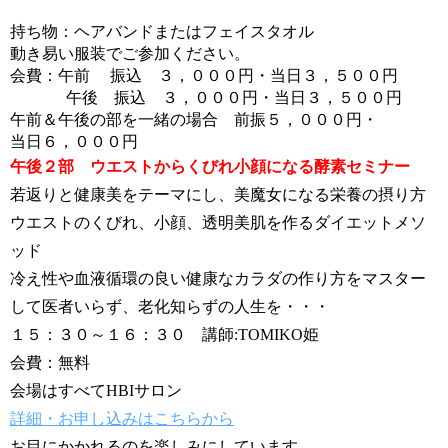
持ち物：ヘアバンドまたはフェイスタオル
動き易い服装でご参加ください。
会費：午前 振込 ３，０００円・当日３，５００円
午後 振込 ３，０００円・当日３，５００円
午前＆午後の部を一緒の場合 前振５，０００円・
当日６，０００円
午後２部 ウエストからくびれ小顔になる酵素セミナー
若返りと健康美をテーマにし、美魔女になる栄養の摂り方
ウエストのくびれ、小顔、透明美肌を作るダイエットメソ
ッド
冷え性や血液循環の良い健康なカラダの作り方をマスター
して医者いらず、老化知らずの人生を・・・
１５：３０～１６：３０ 講師:TOMIKO姫
会費：無料
会場はすべてHBIサロン
詳細・お申し込みはこちらから
お目にかかれるのを楽しみにしています。