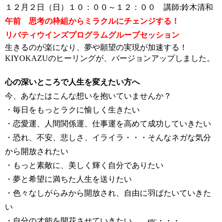
１２月２日（日）１０：００～１２：００ 講師:鈴木清和
午前 思考の枠組からミラクルにチェンジする！
リバティウインズプログラムグループセッション
生きるのが楽になり、夢や願望の実現が加速する！
KIYOKAZUのヒーリングが、バージョンアップしました。
心の深いところで人生を変えたい方へ
今、あなたはこんな想いを抱いていませんか？
・毎日をもっとラクに愉しく生きたい
・恋愛運、人間関係運、仕事運を高めて成功していきたい
・恐れ、不安、悲しさ、イライラ・・・そんなネガな気分
から開放されたい
・もっと素敵に、美しく輝く自分でありたい
・夢と希望に満ちた人生を送りたい
・
色々なしがらみから開放され、自由に羽ばたいていきた
い
・自分の才能を開花させていきたい etc・・・