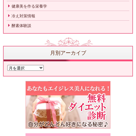
健康美を作る栄養学
冷え対策情報
酵素体験談
月別アーカイブ
月
別
ア
ー
カ
イ
ブ