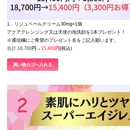
1．リジュベールクリーム30mg×1個
アクアクレンジング
又は天使の泡洗顔を1本プレゼント！
※通信欄にご希望のプレゼント名をご記入願います。
合計 18,700
円→
15,400
円
(税込)