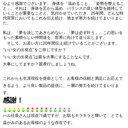
心より感謝でございます。
身体を「温めること」「姿勢を整えるこ
と」、それは、身体を芯から温め、バランスの良い体型を維持して
25
いくことが重要なことと、気付かせていただき、
年間、どんな時
代背景においてもこれを伝え続け、弛まず努力を続けてまいりまし
た。
私は、「夢を決してあきらめない」「夢は必ず叶う」、この思いを
もった素晴らしい仲間達を、世界に向けて送り出します。
20
そ
して、お若い方に
年間伝え続けていることがございます。
“
いい女の出発点
”
をご存じですか？
“
いい女の出発点
”
は親を大事にすることなんです。
大事にしてますか？親孝行しましょうね。
これからも生涯現役を使命として、お客様の信頼と満足にお応えで
きるよう、より良い製品の提供に、一層の努力を続けてまいりま
す。
感謝！
ハル社長さんは現在71歳ですが、お肌もキラキラと輝いて、とても
温かみのあるお母様のような存在です。