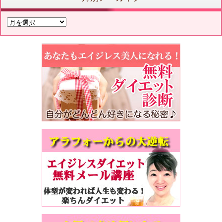
月
別
ア
ー
カ
イ
ブ