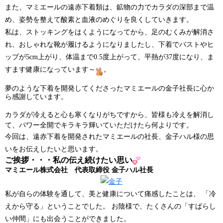
また、マミエールの遠赤下着類は、鉱物の力でカラダの深部まで温
め、姿勢を整えて酸素
と血液のめぐりを良くしていきます。
私は、ストッキングをはくようになってから、足のむくみが解消さ
れ、おしゃれな靴が履けるようになりましたし、下着でバストやヒ
ップ
が
5cm
上がり、体温まで
0.5
度上がって、平熱が
37
度になり、ま
すます健康になっています～
。
夢のような下着を開発してくださったマミエールの金子社長に心か
ら感謝しています。
カラダが冷えると心も寒くなりがちですから、皆様も
冷えを解消し
て、パワー全開でキラキラ輝いていただけたら何よりです。
今回は、遠赤下着を開発されたマミエールの社長、金子ハル様の思
いをお伝えしたいと思います。
ご挨拶・・・私の伝え続けたい思い
マミエール株式会社 代表取締役 金子ハル社長
私が自らの体験を通して、美と健康について痛感したことは、
「冷
えから守る」ということでした。
お陰様で、たくさんの「すばらし
い仲間」にも出会うことができました。