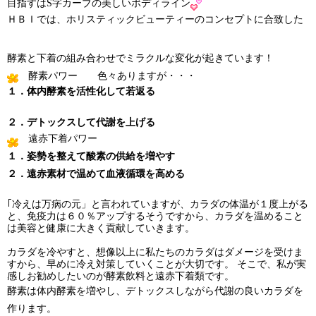
目指すはS字カーブの美しいボディライン
ＨＢＩでは、ホリスティックビューティーのコンセプトに合致した
酵素と下着の組み合わせでミラクルな変化が起きています！
酵素パワー 色々ありますが・・・
１．体内酵素を活性化して若返る
２．デトックスして代謝を上げる
遠赤
下着パワー
１．姿勢を整えて酸素の供給を増やす
２．遠赤素材で温めて血液循環を高める
｢冷えは万病の元」と言われていますが、カラダの体温が１度上がる
と、免疫力は６０％アップするそうですから、カラダを温めること
は美容と健康に大きく貢献していき
ます。
カラダを冷やすと、想像以上に私たちのカラダはダメージを受けま
すから、早めに冷え対策していくことが大切です。
そこで、私が実
感しお勧めしたいのが酵素飲料と遠赤下着類です。
酵素は体内酵素を増やし、デトックスしながら代謝の良いカラダを
作ります。