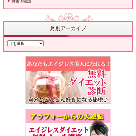
酵素体験談
月別アーカイブ
月
別
ア
ー
カ
イ
ブ