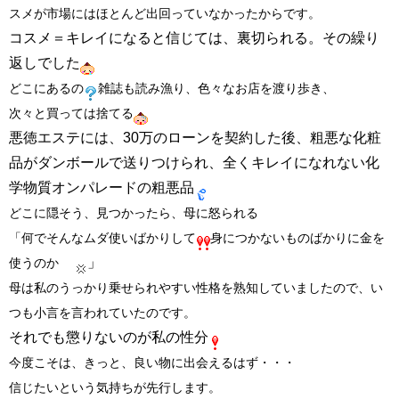
スメが市場にはほとんど出回っていなかったからです。
コスメ＝キレイになると信じては、裏切られる。その繰り
返しでした
どこにあるの
雑誌も読み漁り、色々なお店を渡り歩き、
次々と買っては捨てる
悪徳エステには、30万のローンを契約した後、粗悪な化粧
品がダンボールで送りつけられ、全くキレイになれない化
学物質オンパレードの粗悪品
どこに隠そう、見つかったら、母に怒られる
「何でそんなムダ使いばかりして
身につかないものばかりに金を
」
使うのか
母は私のうっかり乗せられやすい性格を熟知していましたので、い
つも小言を言われていたのです。
それでも懲りないのが私の性分
今度こそは、きっと、良い物に出会えるはず・・・
信じたいという気持ちが先行します。