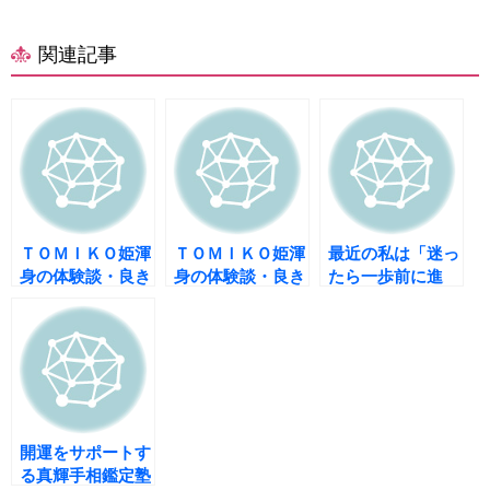
関連記事
ＴＯＭＩＫＯ姫渾
ＴＯＭＩＫＯ姫渾
最近の私は「迷っ
身の体験談・良き
身の体験談・良き
たら一歩前に進
人との出会いが開
人との出会いが開
む！」ようにして
運の鍵 パート２
運の鍵♪
います。
開運をサポートす
る真輝手相鑑定塾