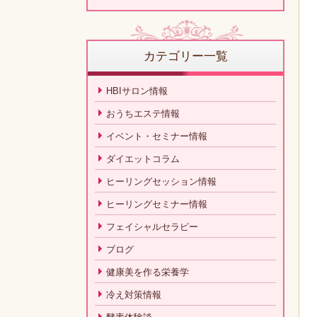
カテゴリー一覧
HBIサロン情報
おうちエステ情報
イベント・セミナー情報
ダイエットコラム
ヒーリングセッション情報
ヒーリングセミナー情報
フェイシャルセラピー
ブログ
健康美を作る栄養学
冷え対策情報