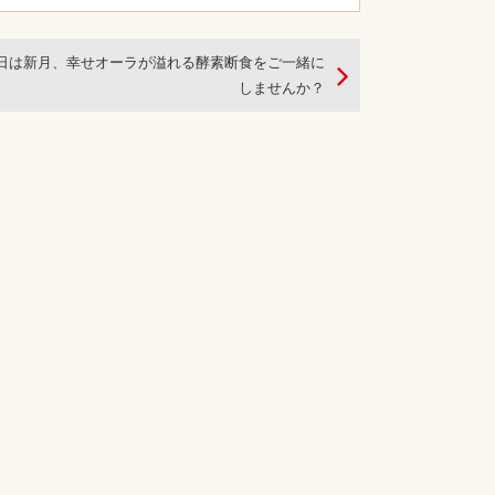
日は新月、幸せオーラが溢れる酵素断食をご一緒に
しませんか？