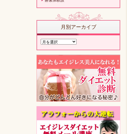
酵素体験談
月別アーカイブ
月
別
ア
ー
カ
イ
ブ