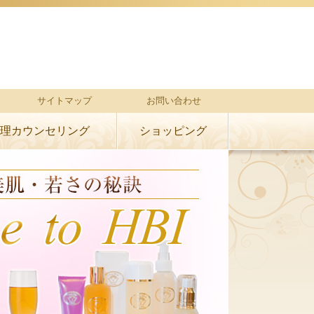
サイトマップ
お問い合わせ
理カウンセリング
ショッピング