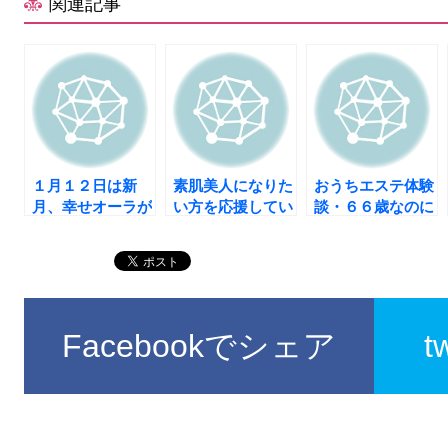
関連記事
１月１２日は新
素肌美人になりた
おうちエステ体験
月、幸せオーラが
い方を応援してい
談・６６歳なのに
溢れる酵素断食を
きます！
「最近肌が美しく
ご一緒にしません
なったね。」と言
か？
われるようになり
ました。
Facebookでシェア
t