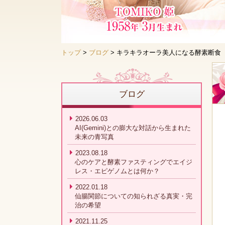
トップ
>
ブログ
> キラキラオーラ美人になる酵素断食
ブログ
2026.06.03
AI(Gemini)との膨大な対話から生まれた
未来の青写真
2023.08.18
心のケアと酵素ファスティングでエイジ
レス・エピゲノムとは何か？
2022.01.18
仙腸関節についての知られざる真実・完
治の希望
2021.11.25