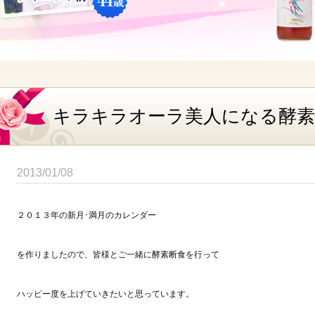
キラキラオーラ美人になる酵素
2013/01/08
２０１３年の新月･満月のカレンダー
を作りましたので、皆様とご一緒に酵素断食を行って
ハッピー度を上げていきたいと思っています。