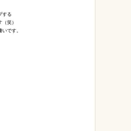
プする
す（笑）
凄いです。