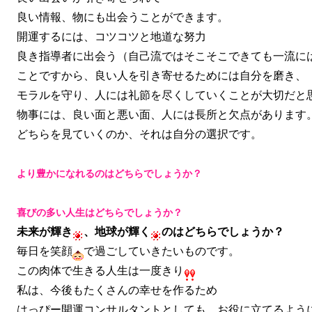
良い情報、物にも出会うことができます。
開運するには、コツコツと地道な努力
良き指導者に出会う（自己流ではそこそこできても一流に
ことですから、良い人を引き寄せるためには自分を磨き、
モラルを守り、人には礼節を尽くしていくことが大切だと
物事には、良い面と悪い面、人には長所と欠点があります
どちらを見ていくのか、それは自分の選択です。
より豊かになれるのは
どちら
でしょうか？
喜びの多い人生はどちらでしょうか？
未来が輝き
、地球が輝く
のはどちらでしょうか？
毎日を笑顔
で過ごしていきたいものです。
この肉体で生きる人生は一度きり
私は、今後もたくさんの幸せを作るため
はっぴー開運コンサルタントとしても、お役に立てるよう