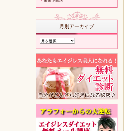
酵素体験談
月別アーカイブ
月
別
ア
ー
カ
イ
ブ