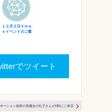
１２月２日Ｘｍａ
ｓイベントのご案
内
witterでツイート
ポーション抜群の美魔女の礼子さんがHBIにご来店