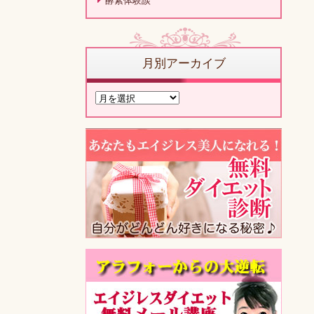
酵素体験談
月別アーカイブ
月
別
ア
ー
カ
イ
ブ