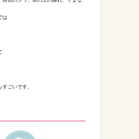
では
て
らすごいです。