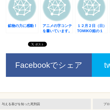
鉱物の力に感動！
アニメの字コンテ
１２月２日（日）
を書いています。
TOMIKO姫の１
０歳若返る美容セ
ミナー「おうちで
エステ」
Facebookでシェア
t
与える喜びを知った死刑囚
プロ