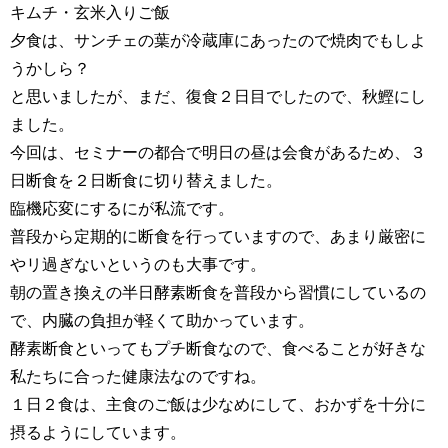
キムチ・玄米入りご飯
夕食は、サンチェの葉が冷蔵庫にあったので焼肉でもしよ
うかしら？
と思いましたが、まだ、復食２日目でしたので、秋鰹にし
ました。
今回は、セミナーの都合で明日の昼は会食があるため、３
日断食を２日断食に切り替えました。
臨機応変にするにが私流です。
普段から定期的に断食を行っていますので、あまり厳密に
やリ過ぎないというのも大事です。
朝の置き換えの半日酵素断食を普段から習慣にしているの
で、内臓の負担が軽くて助かっています。
酵素断食といってもプチ断食なので、食べることが好きな
私たちに合った健康法なのですね。
１日２食は、主食のご飯は少なめにして、おかずを十分に
摂るようにしています。