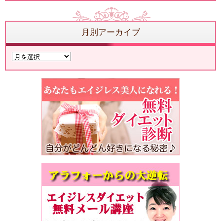
月別アーカイブ
月
別
ア
ー
カ
イ
ブ