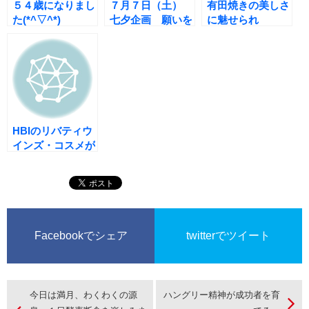
５４歳になりまし
７月７日（土）
有田焼きの美しさ
た(*^▽^*)
七夕企画 願いを
に魅せられ
叶えるグループセ
て・・・
ッション
HBIのリバティウ
インズ・コスメが
続々とバージョン
アップ！
Facebookでシェア
twitterでツイート
今日は満月、わくわくの源
ハングリー精神が成功者を育