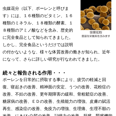
虫媒花分（以下、ポーレンと呼びま
す）には、１６種類のビタミン、１６
種類のミネラル、１８種類の酵素、１
８種類のアミノ酸などを含み、歴史的
に完全食品として知られてきました。
しかし、完全食品というだけでは説明
の付かないような、様々な体質改善の働きが知られ、近年
になって、さらに詳しい研究が行なわれてきました。
続々と報告される作用・・・
ポーレンを日常的に摂取する事により、疲労の軽減と回
復、寝起きの改善、精神面の安定、うつの改善、花粉症の
改善、不妊の改善、更年期障害の緩和、骨粗鬆症の改善、
糖尿病の改善、ＥＤの改善、生殖能力の増強、皮膚の賦活
再生、感染症の改善、免疫力の増強、生理痛、生理不順の
改善、にきび･白髪の改善、記憶力の改善、肝臓、腎臓機能