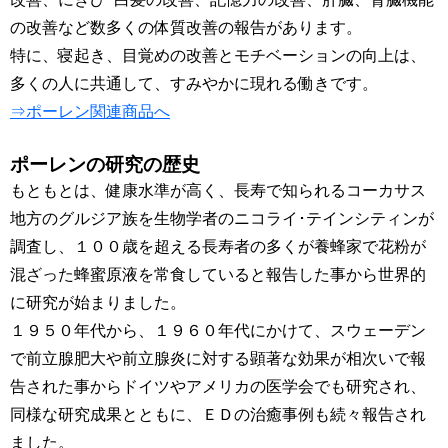
の改善など数多くの体質改善の報告があります。
特に、寝起き、目覚めの改善とモチベーションの向上は、
多くの人に共通して、すみやかに現れる働きです。
⇒ポーレン関連商品へ
ポーレンの研究の歴史
もともとは、健康水準が高く、長寿で知られるコーカサス
地方のグルジア族を生物学者のニコライ･テインシティンが
調査し、１００歳を超える長寿者の多くが養蜂家で花粉が
混ざった蜂蜜原液を常食していると報告した事から世界的
に研究が始まりました。
１９５０年代から、１９６０年代にかけて、スウェーデン
で前立腺肥大や前立腺炎に対する顕著な効果が相次いで報
告された事からドイツやアメリカの医学会でも研究され、
同様な研究成果とともに、ＥＤの治癒事例も続々報告され
ました。