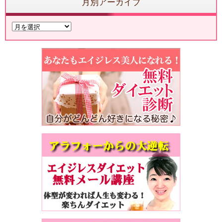
月別アーカイブ
月
別
ア
ー
カ
イ
ブ