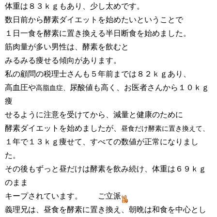
体重は８３ｋｇもあり、少し太めです。
数日前から酵素ダイエットを始めたいということで
１日一食を酵素に置き換える半日断食を始めました。
筋肉量が多い男性は、酵素を飲むと
みるみる痩せる傾向があります。
私の顧問の税理士さんも５年前までは８２ｋｇあり、
高血圧や
尿酸値も高く、お医者さんから１０ｋｇ
高脂血症、
痩
せるように
注意を受けてから、減量と健康のために
酵素ダイエットを
始めましたが、
昼食だけ酵素に置き換えて、
１年で１３ｋｇ痩せて、すべての数値が正常になりまし
た。
その後もずっと昼だけは酵素を飲み続け、体重は６９ｋｇ
のまま
キープされています。 ご立派
義理兄は、昼食を酵素に置き換え、朝晩は和食を中心とし