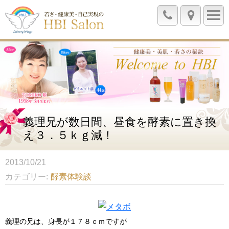
義理兄が数日間、昼食を酵素に置き換
え３．５ｋｇ減！
2013/10/21
カテゴリー
酵素体験談
義理の兄は、身長が１７８ｃｍですが