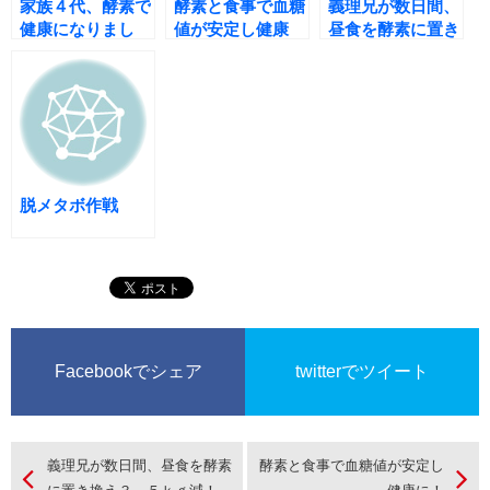
家族４代、酵素で
酵素と食事で血糖
義理兄が数日間、
健康になりまし
値が安定し健康
昼食を酵素に置き
た！
に！
換え３．５ｋｇ
減！
脱メタボ作戦
Facebookでシェア
twitterでツイート
義理兄が数日間、昼食を酵素
酵素と食事で血糖値が安定し