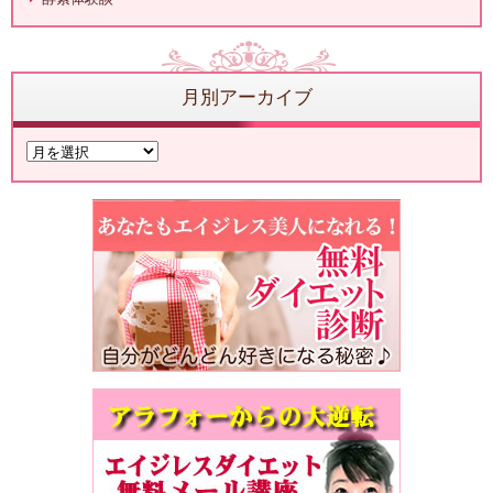
月別アーカイブ
月
別
ア
ー
カ
イ
ブ