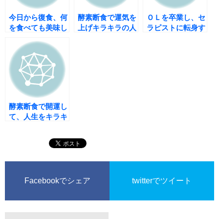
今日から復食、何
酵素断食で運気を
ＯＬを卒業し、セ
を食べても美味し
上げキラキラの人
ラピストに転身す
くて幸せ感じます
生を！
るまでのストーリ
♪
ー その７
酵素断食で開運し
て、人生をキラキ
ラ輝かせていきま
せんか？
Facebookでシェア
twitterでツイート