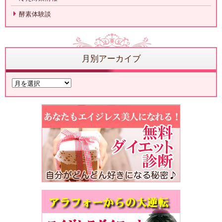
酵素体験談
月別アーカイブ
月
別
ア
ー
カ
イ
ブ