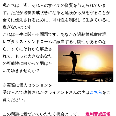
私たちは、皆、それらのすべての資質を与えられていま
す。ただが過剰警戒状態になると危険から身を守ることが
全てに優先されるために、可能性を制限して生きているに
過ぎないのです。
これは一生に関わる問題です。あなたが過剰警戒症候群、
レプタリス・シンドロームに該当する
可能性があるのな
ら、すぐにそれから解放さ
れて、もっと大きなあなた
の可能性に向かって羽ばた
いてゆきませんか？
※実際に個人セッションを
受けられて改善されたクライアントさんの声は
こちら
をご
覧ください。
この問題に気づいていただく機会として、
「過剰警戒症候