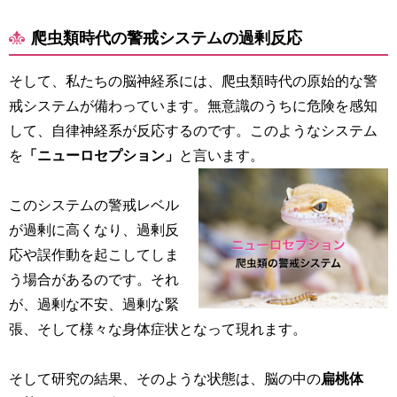
爬虫類時代の警戒システムの過剰反応
そして、私たちの脳神経系には、爬虫類時代の原始的な警
戒システムが備わっています。無意識のうちに危険を感知
して、自律神経系が反応するのです。このようなシステム
を
「ニューロセプション」
と言います。
このシステムの警戒レベル
が過剰に高くなり、過剰反
応や誤作動を起こしてしま
う場合があるのです。それ
が、過剰な不安、過剰な緊
張、そして様々な身体症状となって現れます。
そして研究の結果、そのような状態は、脳の中の
扁桃体