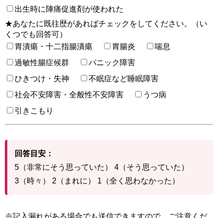
出生時に陣痛促進剤が使われた
★あなたに既往歴があればチェックをしてください。（い
くつでも回答可）
胃潰瘍・十二指腸潰瘍
胃腸炎
喘息
過敏性腸症候群
パニック障害
ひきつけ・失神
不眠症など睡眠障害
社会不安障害・全般性不安障害
うつ病
引きこもり
回答目安：
5（非常にそう思っていた） 4（そう思っていた）
3（時々） 2（まれに） 1（全く思わなかった）
※記入漏れがある場合でも送信できますので、ご注意くだ