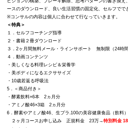
ビションの構築、ブレーキ解除、思考パターンの書き換
ースのダウンロード、良い生活習慣の固定化、セルフでで
※コンサルの内容は個人に合わせて行なっていきます。
＜特典＞
１．セルフコーチング指導
２・書籍２冊ダウンロード
３．2ヶ月間無料メール・ラインサポート 無制限（24時
４．動画コンテンツ
・美しくなる料理レシピ＆栄養学
・美ボディになるエクササイズ
・10歳若返る呼吸法
5．＜商品付き＞
・酵素飲料×6本 2ヵ月分
・アミノ酸46×3箱 2ヵ月分
6．酵素やアミノ酸46、生プラ.100の美容健康食品（飲
２ヶ月コースお申し込み 正規料金 23万→
特別料金 1